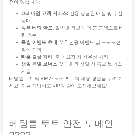
점이 있습니다:
프리미엄 고객 서비스:
전용 상담원 배정 및 우선
응대
높은 베팅 한도:
일반 회원보다 더 큰 금액으로 베
팅 가능
특별 이벤트 초대:
VIP 전용 이벤트 및 프로모션
참여 기회
빠른 출금 처리:
출금 요청 시 최우선 처리
생일 특별 보너스:
VIP 회원 생일 시 특별 보너스
지급
베팅룸 토토의 VIP가 되어 최고의 베팅 경험을 누려보
세요. 지금 가입하고 VIP의 길에 도전해보세요!
베팅룸 토토 안전 도메인