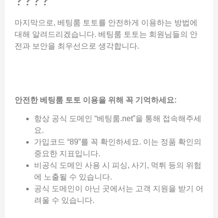
????
마지막으로, 베팅룸 토토를 안전하게 이용하는 방법에
대해 알려드리겠습니다. 베팅룸 토토는 회원님들의 안
전과 보안을 최우선으로 생각합니다.
안전한 베팅룸 토토 이용을 위해 꼭 기억하세요:
항상 공식 도메인 “베팅룸.net”을 통해 접속해주세
요.
가입코드 “89”를 꼭 확인하세요. 이는 정품 확인의
중요한 지표입니다.
비공식 도메인 사용 시 피싱, 사기, 먹튀 등의 위험
에 노출될 수 있습니다.
공식 도메인이 아닌 곳에서는 고객 지원을 받기 어
려울 수 있습니다.