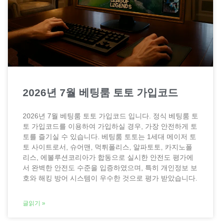
2026년 7월 베팅룸 토토 가입코드
2026년 7월 베팅룸 토토 가입코드 입니다. 정식 베팅룸 토
토 가입코드를 이용하여 가입하실 경우, 가장 안전하게 토
토를 즐기실 수 있습니다. 베팅룸 토토는 1세대 메이저 토
토 사이트로서, 슈어맨, 먹튀폴리스, 알파토토, 카지노폴
리스, 에볼루션코리아가 합동으로 실시한 안전도 평가에
서 완벽한 안전도 수준을 입증하였으며, 특히 개인정보 보
호와 해킹 방어 시스템이 우수한 것으로 평가 받았습니다.
글읽기 »