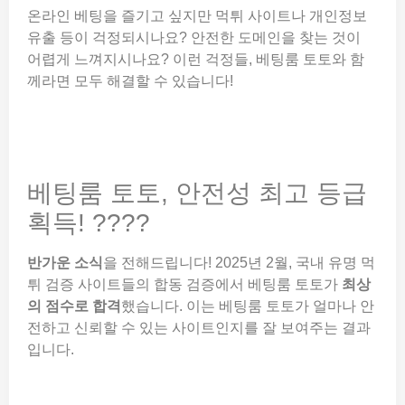
온라인 베팅을 즐기고 싶지만 먹튀 사이트나 개인정보
유출 등이 걱정되시나요? 안전한 도메인을 찾는 것이
어렵게 느껴지시나요? 이런 걱정들, 베팅룸 토토와 함
께라면 모두 해결할 수 있습니다!
베팅룸 토토, 안전성 최고 등급
획득! ????
반가운 소식
을 전해드립니다! 2025년 2월, 국내 유명 먹
튀 검증 사이트들의 합동 검증에서 베팅룸 토토가
최상
의 점수로 합격
했습니다. 이는 베팅룸 토토가 얼마나 안
전하고 신뢰할 수 있는 사이트인지를 잘 보여주는 결과
입니다.