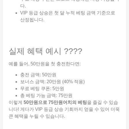
다.
VIP 등급 상승은 첫 달 누적 베팅 금액 기준으로
산정됩니다.
실제 혜택 예시 ????
예를 들어, 50만원을 첫 충전한다면:
충전 금액: 50만원
보너스 금액: 20만원 (40% 적용)
무료 베팅 쿠폰: 5만원
총 베팅 가능 금액: 75만원
이렇게
50만원으로 75만원어치의 베팅
을 즐길 수 있습
니다! 게다가 VIP 등급 상승 기회까지 얻을 수 있어 더욱
큰 혜택을 누릴 수 있습니다.