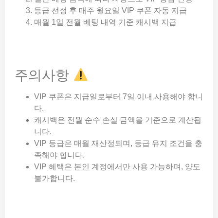
등급 선정 후 매주 월요일 VIP 쿠폰 자동 지급
매월 1일 전월 베팅 내역 기준 캐시백 지급
주의사항
VIP 쿠폰은 지급일로부터 7일 이내 사용해야 합니
다.
캐시백은 전월 순수 손실 금액을 기준으로 계산됩
니다.
VIP 등급은 매월 재산정되며, 등급 유지 조건을 충
족해야 합니다.
VIP 혜택은 본인 계정에서만 사용 가능하며, 양도
불가합니다.