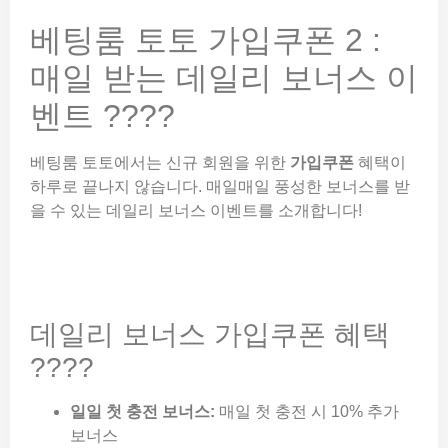
베팅룸 토토 가입쿠폰 2 :
매일 받는 데일리 보너스 이
벤트 ????️
베팅룸 토토에서는 신규 회원을 위한
가입쿠폰
혜택이
하루로 끝나지 않습니다. 매일매일 풍성한 보너스를 받
을 수 있는 데일리 보너스 이벤트를 소개합니다!
데일리 보너스 가입쿠폰 혜택
????
일일 첫 충전 보너스:
매일 첫 충전 시 10% 추가
보너스