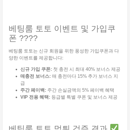
베팅룸 토토 이벤트 및 가입쿠
폰 ????
베팅룸 토토는 신규 회원을 위한 풍성한 가입쿠폰과 다
양한 이벤트를 제공합니다:
신규 가입 쿠폰:
첫 충전 시 최대 40% 보너스 제공
매충전 보너스:
매 충전마다 15% 추가 보너스 지
급
주간 페이백:
주간 손실금액의 5% 페이백 혜택
VIP 전용 혜택:
등급별 특별 쿠폰 및 보너스 제공
베팅룸 토토 먹튀 검증 결과