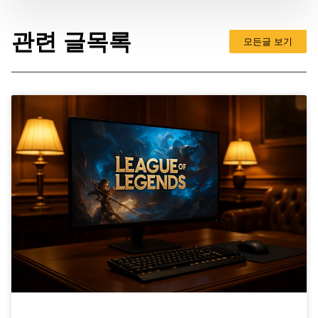
관련 글목록
모든글 보기