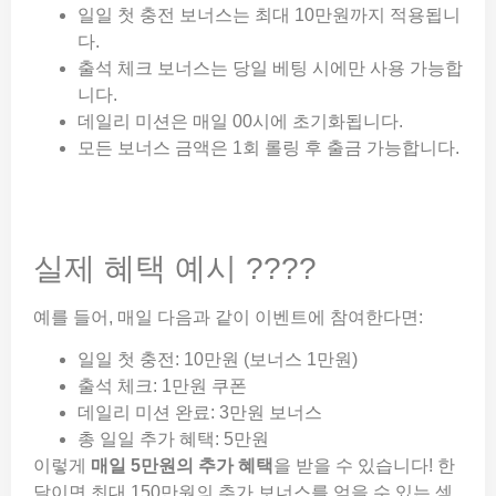
일일 첫 충전 보너스는 최대 10만원까지 적용됩니
다.
출석 체크 보너스는 당일 베팅 시에만 사용 가능합
니다.
데일리 미션은 매일 00시에 초기화됩니다.
모든 보너스 금액은 1회 롤링 후 출금 가능합니다.
실제 혜택 예시 ????
예를 들어, 매일 다음과 같이 이벤트에 참여한다면:
일일 첫 충전: 10만원 (보너스 1만원)
출석 체크: 1만원 쿠폰
데일리 미션 완료: 3만원 보너스
총 일일 추가 혜택: 5만원
이렇게
매일 5만원의 추가 혜택
을 받을 수 있습니다! 한
달이면 최대 150만원의 추가 보너스를 얻을 수 있는 셈