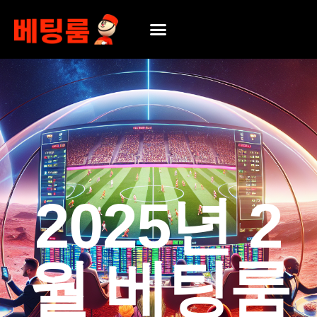
2025년 2
월 베팅룸