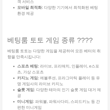
객 서비스
모바일 최적화:
다양한 기기에서 최적화된 베팅
환경 제공
베팅룸 토토 게임 종류 ????
베팅룸 토토는 다양한 게임을 제공하여 모든 베터의 취
향을 만족시킵니다:
스포츠 베팅:
라이브, 프리매치, 인플레이, e스포
츠, 가상 스포츠
카지노 게임:
에볼루션, 프라그마틱 플레이 등 유
명 게임사의 라이브 카지노
슬롯 게임:
다양한 테마의 인기 슬롯 게임 대거 제
공
미니게임:
파워볼, 파워사다리, 스피드키노 등 간
편한 미니게임