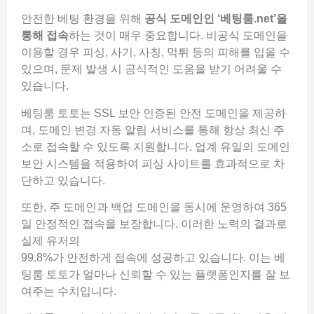
안전한 베팅 환경을 위해
공식 도메인인 ‘베팅룸.net’을
통해 접속
하는 것이 매우 중요합니다. 비공식 도메인을
이용할 경우 피싱, 사기, 사칭, 먹튀 등의 피해를 입을 수
있으며, 문제 발생 시 공식적인 도움을 받기 어려울 수
있습니다.
베팅룸 토토는 SSL 보안 인증된 안전 도메인을 제공하
며, 도메인 변경 자동 알림 서비스를 통해 항상 최신 주
소로 접속할 수 있도록 지원합니다. 업계 유일의 도메인
보안 시스템을 적용하여 피싱 사이트를 효과적으로 차
단하고 있습니다.
또한, 주 도메인과 백업 도메인을 동시에 운영하여 365
일 안정적인 접속을 보장합니다. 이러한 노력의 결과로
실제 유저의
99.8%가 안전하게 접속에 성공하고 있습니다. 이는 베
팅룸 토토가 얼마나 신뢰할 수 있는 플랫폼인지를 잘 보
여주는 수치입니다.