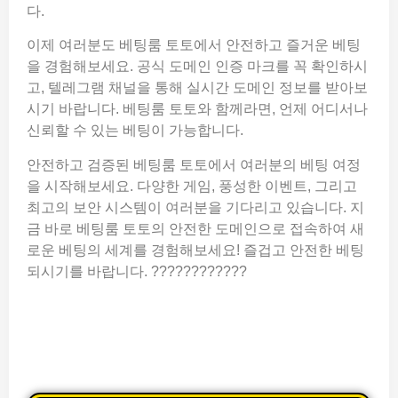
다.
이제 여러분도 베팅룸 토토에서 안전하고 즐거운 베팅
을 경험해보세요. 공식 도메인 인증 마크를 꼭 확인하시
고, 텔레그램 채널을 통해 실시간 도메인 정보를 받아보
시기 바랍니다. 베팅룸 토토와 함께라면, 언제 어디서나
신뢰할 수 있는 베팅이 가능합니다.
안전하고 검증된 베팅룸 토토에서 여러분의 베팅 여정
을 시작해보세요. 다양한 게임, 풍성한 이벤트, 그리고
최고의 보안 시스템이 여러분을 기다리고 있습니다. 지
금 바로 베팅룸 토토의 안전한 도메인으로 접속하여 새
로운 베팅의 세계를 경험해보세요! 즐겁고 안전한 베팅
되시기를 바랍니다. ????????????