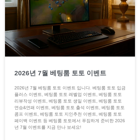
2026년 7월 베팅룸 토토 이벤트
2026년 7월 베팅룸 토토 이벤트 입니다. 베팅룸 토토 입금
플러스 이벤트, 베팅룸 토토 레벨업 이벤트, 베팅룸 토토
리뷰작성 이벤트, 베팅룸 토토 생일 이벤트, 베팅룸 토토
연승&연패 이벤트, 베팅룸 토토 출석 이벤트, 베팅룸 토토
콤프 이벤트, 베팅룸 토토 지인추천 이벤트, 베팅룸 토토
페이백 이벤트 등 베팅룸 토토에서 푸짐하게 준비한 2026
년 7월 이벤트를 지금 만나 보세요!