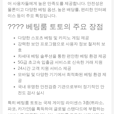
어 사용자들에게 높은 만족도를 제공합니다. 안전성은
물론이고 다양한 베팅 옵션, 높은 배당률, 편리한 인터페
이스 등이 주요 특징입니다.
???? 베팅룸 토토의 주요 장점
다양한 스포츠 베팅 및 카지노 게임 제공
강력한 보안 프로그램으로 사용자 정보 철저히 보
호
차세대 베팅 솔루션을 통한 편안한 베팅 환경 제공
5G급 초고속 입출금 서비스로 신속한 거래 지원
24시간 고객 지원 서비스 제공
모바일 및 다양한 기기에서 최적화된 베팅 환경 제
공
국내 유명한 안전검증 기관으로부터 정기적인 안
전도 검사 실시
특히 베팅룸 토토는 국제 게이밍 라이센스 3종(퀴라소,
파코, 카가얀)을 획득하여 글로벌 스탠다드에 부합하는