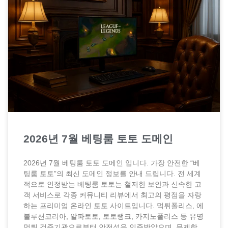
2026년 7월 베팅룸 토토 도메인
2026년 7월 베팅룸 토토 도메인 입니다. 가장 안전한 “베
팅룸 토토”의 최신 도메인 정보를 안내 드립니다. 전 세계
적으로 인정받는 베팅룸 토토는 철저한 보안과 신속한 고
객 서비스로 각종 커뮤니티 리뷰에서 최고의 평점을 자랑
하는 프리미엄 온라인 토토 사이트입니다. 먹튀폴리스, 에
볼루션코리아, 알파토토, 토토랭크, 카지노폴리스 등 유명
먹튀 검증기관으로부터 안전성을 인증받았으며, 무제한