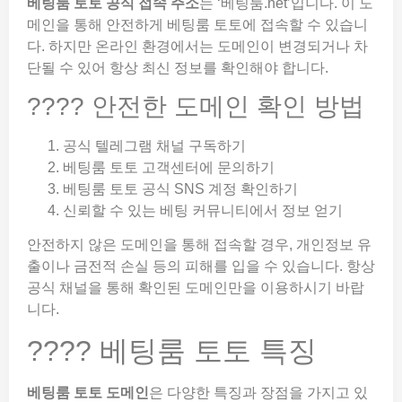
베팅룸 토토 공식 접속 주소
는 ‘베팅룸.net’입니다. 이 도
메인을 통해 안전하게 베팅룸 토토에 접속할 수 있습니
다. 하지만 온라인 환경에서는 도메인이 변경되거나 차
단될 수 있어 항상 최신 정보를 확인해야 합니다.
???? 안전한 도메인 확인 방법
공식 텔레그램 채널 구독하기
베팅룸 토토 고객센터에 문의하기
베팅룸 토토 공식 SNS 계정 확인하기
신뢰할 수 있는 베팅 커뮤니티에서 정보 얻기
안전하지 않은 도메인을 통해 접속할 경우, 개인정보 유
출이나 금전적 손실 등의 피해를 입을 수 있습니다. 항상
공식 채널을 통해 확인된 도메인만을 이용하시기 바랍
니다.
???? 베팅룸 토토 특징
베팅룸 토토 도메인
은 다양한 특징과 장점을 가지고 있