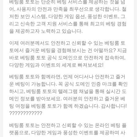
베팅룸 토토는 단순히 베팅 서비스를 제공하는 것을 넘
어, 사용자의 안전과 만족을 최우선으로 생각합니다. 철
저한 보안 시스템, 다양한 게임 옵션, 풍성한 이벤트, 그
리고 신속한 고객 지원 서비스를 통해 최고의 베팅 경험
을 제공하고자 노력하고 있습니다.
이제 여러분께서도 안전하고 신뢰할 수 있는 베팅룸 토
토에서 즐거운 베팅을 경험해보시는 건 어떨까요? 지금
바로 베팅룸 토토 공식 도메인으로 안전하게 접속하여,
다양한 게임과 이벤트의 세계로 빠져보세요!
베팅룸 토토와 함께라면, 언제 어디서나 안전하고 즐거
운 베팅이 가능합니다. 꼭 공식 도메인 인증 마크를 확인
하시고, 베팅룸 토토의 텔레그램 채널을 통해 실시간 도
메인 정보를 받아보세요. 여러분의 안전하고 즐거운 베
팅 여정을 베팅룸 토토가 함께 하겠습니다. 감사합니다!
????????????
베팅룸 토토는 안전하고 신뢰할 수 있는 온라인 베팅 플
랫폼으로, 다양한 게임과 풍성한 이벤트를 제공하며 사