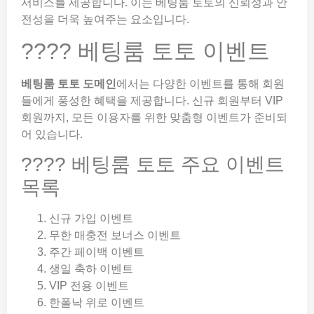
서비스를 제공합니다. 이는 베팅룸 토토의 신뢰성과 안
전성을 더욱 높여주는 요소입니다.
???? 베팅룸 토토 이벤트
베팅룸 토토 도메인
에서는 다양한 이벤트를 통해 회원
들에게 풍성한 혜택을 제공합니다. 신규 회원부터 VIP
회원까지, 모든 이용자를 위한 맞춤형 이벤트가 준비되
어 있습니다.
???? 베팅룸 토토 주요 이벤트
목록
신규 가입 이벤트
무한 매충전 보너스 이벤트
주간 페이백 이벤트
생일 축하 이벤트
VIP 전용 이벤트
한폴낙 위로 이벤트