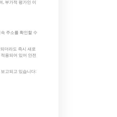
며, 부가적 평가인 이
접속 주소를 확인할 수
경되더라도 즉시 새로
이 적용되어 있어 안전
 보고되고 있습니다: