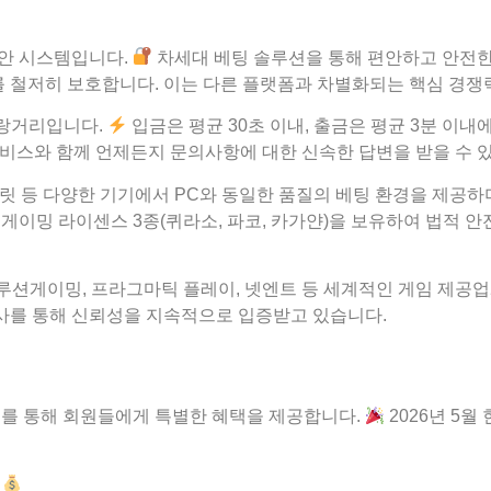
보안 시스템입니다.
차세대 베팅 솔루션을 통해 편안하고 안전한
 철저히 보호합니다. 이는 다른 플랫폼과 차별화되는 핵심 경쟁
자랑거리입니다.
입금은 평균 30초 이내, 출금은 평균 3분 이
서비스와 함께 언제든지 문의사항에 대한 신속한 답변을 받을 수 
릿 등 다양한 기기에서 PC와 동일한 품질의 베팅 환경을 제공하며
 게이밍 라이센스 3종(퀴라소, 파코, 카가얀)을 보유하여 법적 
션게이밍, 프라그마틱 플레이, 넷엔트 등 세계적인 게임 제공
사를 통해 신뢰성을 지속적으로 입증받고 있습니다.
를 통해 회원들에게 특별한 혜택을 제공합니다.
2026년 5월
급