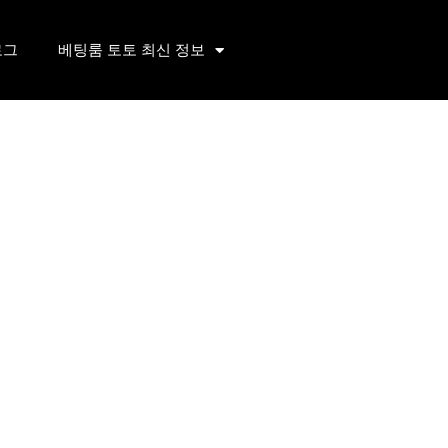
로그
베팅룸 토토 최신 정보