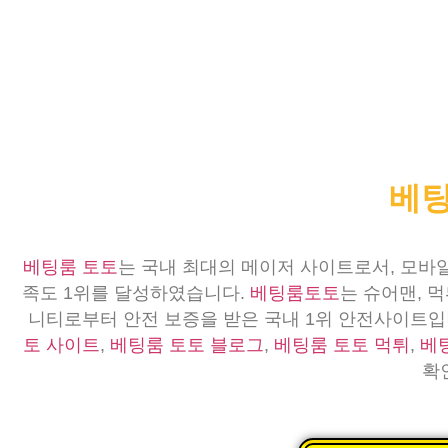
베팅
베팅룸 토토
는 국내 최대의 메이저 사이트로서, 모바
족도 1위를 달성하였습니다.
베팅룸토토
는 슈어맨, 
니티로부터 안전 보증을 받은 국내 1위 안전사이트입
토 사이트
,
베팅룸 토토 블로그
,
베팅룸 토토 먹튀
,
베
확