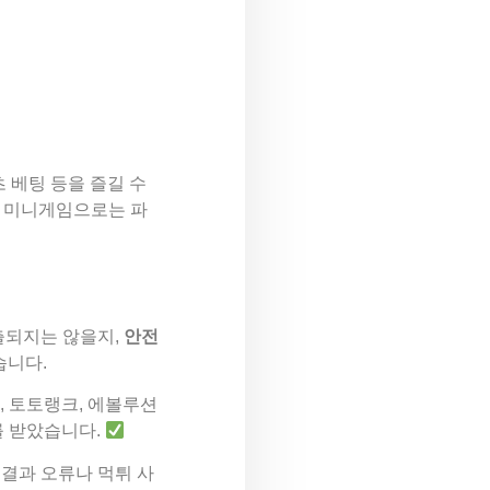
 베팅 등을 즐길 수
미니게임으로는 파
출되지는 않을지,
안전
습니다.
, 토토랭크, 에볼루션
를 받았습니다.
 결과 오류나 먹튀 사