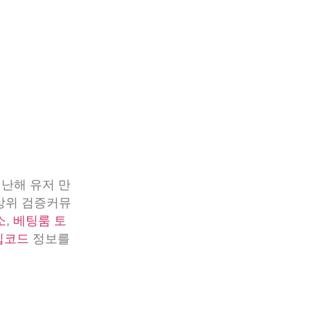
난해 유저 만
최상위 검증커뮤
소
,
베팅룸 토
입코드
정보를