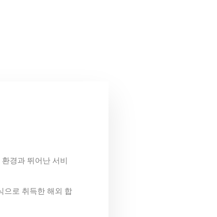
 환경과 뛰어난 서비
식으로 취득한 해외 합