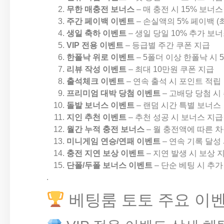
무한 매충전 보너스
– 매 충전 시 15% 보너
주간 페이백 이벤트
– 손실액의 5% 페이백 (
생일 축하 이벤트
– 생일 당일 10% 추가 보
VIP 전용 이벤트
– 등급별 주간 쿠폰 지급
한폴낙 위로 이벤트
– 5폴더 이상 한폴낙 시 
리뷰 작성 이벤트
– 최대 10만원 쿠폰 지급
출석체크 이벤트
– 연속 출석 시 포인트 적립
프리미엄 대박 당첨 이벤트
– 고배당 당첨 시
돌발 보너스 이벤트
– 랜덤 시간 특별 보너스
지인 추천 이벤트
– 추천 성공 시 보너스 지급
월간 누적 충전 보너스
– 월 충전액에 따른 
미니게임 연승/연패 이벤트
– 연속 기록 달성
충전 지연 보상 이벤트
– 지연 발생 시 보상 
단폴/두폴 보너스 이벤트
– 단순 베팅 시 추
.
베팅룸 토토 주요 이