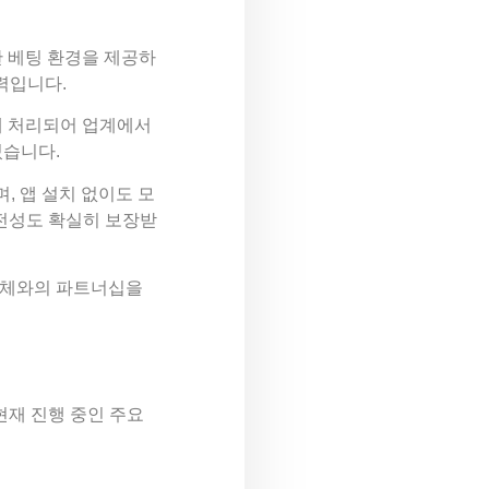
 베팅 환경을 제공하
력입니다.
내에 처리되어 업계에서
있습니다.
, 앱 설치 없이도 모
안전성도 확실히 보장받
업체와의 파트너십을
 현재 진행 중인 주요