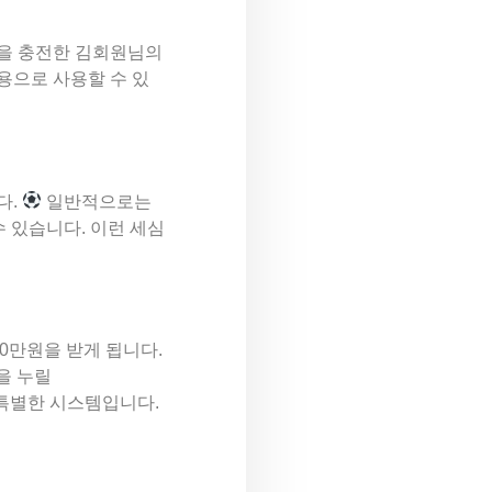
만원을 충전한 김회원님의
전용으로 사용할 수 있
다.
일반적으로는
수 있습니다. 이런 세심
10만원을 받게 됩니다.
을 누릴
 특별한 시스템입니다.