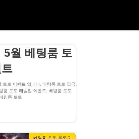
년 5월 베팅룸 토
벤트
팅룸 토토 이벤트 입니다. 베팅룸 토토 입금
팅룸 토토 레벨업 이벤트, 베팅룸 토토
 베팅룸 토토
베팅룸 토토 블로그