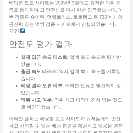
베팅룸 토토 사이트는 2025년 3월에도 철저한 먹튀 검
증을 통과하며 그 안전성을 다시 한번 입증했습니다. 이
번 검증은 슈어맨, 먹튀폴리스, 토토랭크 등 730여 개의
공신력 있는 먹튀 검증 사이트에서 진행되었습니다.
????
안전도 평가 결과
실제 입금 속도 테스트:
업계 최고 속도로 평가받
았습니다.
출금 속도 테스트:
역시 업계 최고 속도를 기록했
습니다.
베팅 결과 오류 여부:
어떠한 오류도 발견되지 않
았습니다.
먹튀 사고 여부:
먹튀 사고 이력이 전혀 없는 것으
로 확인되었습니다.
이러한 결과는 베팅룸 토토 사이트가 유저들에게 안전
하고 신뢰할 수 있는 베팅 환경을 제공하고 있음을 명확
히 보여줍니다. 특히 빠른 입출금 속도와 무결점의 베팅