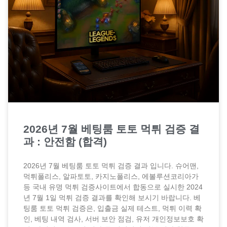
2026년 7월 베팅룸 토토 먹튀 검증 결
과 : 안전함 (합격)
2026년 7월 베팅룸 토토 먹튀 검증 결과 입니다. 슈어맨,
먹튀폴리스, 알파토토, 카지노폴리스, 에볼루션코리아가
등 국내 유명 먹튀 검증사이트에서 합동으로 실시한 2024
년 7월 1일 먹튀 검증 결과를 확인해 보시기 바랍니다. 베
팅룸 토토 먹튀 검증은, 입출금 실제 테스트, 먹튀 이력 확
인, 베팅 내역 검사, 서버 보안 점검, 유저 개인정보보호 확