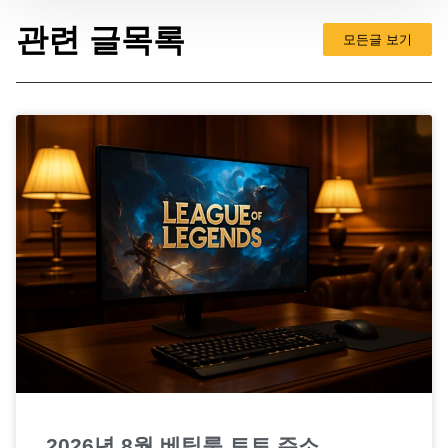
관련 글목록
모든글 보기
2026년 8월 베팅룸 토토 주소