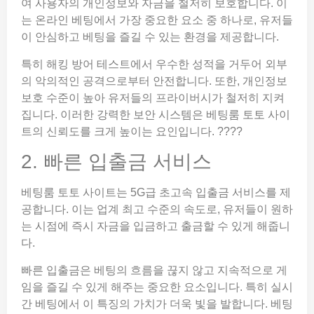
여 사용자의 개인정보와 자금을 철저히 보호합니다. 이
는 온라인 베팅에서 가장 중요한 요소 중 하나로, 유저들
이 안심하고 베팅을 즐길 수 있는 환경을 제공합니다.
특히 해킹 방어 테스트에서 우수한 성적을 거두어 외부
의 악의적인 공격으로부터 안전합니다. 또한, 개인정보
보호 수준이 높아 유저들의 프라이버시가 철저히 지켜
집니다. 이러한 강력한 보안 시스템은 베팅룸 토토 사이
트의 신뢰도를 크게 높이는 요인입니다. ????️
2. 빠른 입출금 서비스
베팅룸 토토 사이트는 5G급 초고속 입출금 서비스를 제
공합니다. 이는 업계 최고 수준의 속도로, 유저들이 원하
는 시점에 즉시 자금을 입금하고 출금할 수 있게 해줍니
다.
빠른 입출금은 베팅의 흐름을 끊지 않고 지속적으로 게
임을 즐길 수 있게 해주는 중요한 요소입니다. 특히 실시
간 베팅에서 이 특징의 가치가 더욱 빛을 발합니다. 베팅