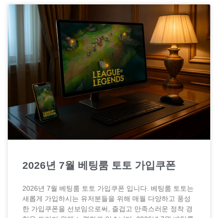
2026년 7월 베팅룸 토토 가입쿠폰
2026년 7월 베팅룸 토토 가입쿠폰 입니다. 베팅룸 토토는
새롭게 가입하시는 유저분들을 위해 매월 다양하고 풍성
한 가입쿠폰을 선보임으로써, 즐겁고 만족스러운 정착 경