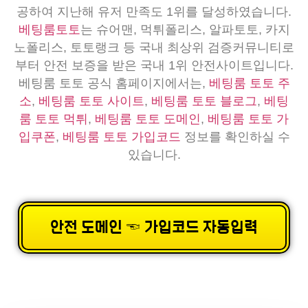
공하여 지난해 유저 만족도 1위를 달성하였습니다.
베팅룸토토
는 슈어맨, 먹튀폴리스, 알파토토, 카지
노폴리스, 토토랭크 등 국내 최상위 검증커뮤니티로
부터 안전 보증을 받은 국내 1위 안전사이트입니다.
베팅룸 토토 공식 홈페이지에서는,
베팅룸 토토 주
소
,
베팅룸 토토 사이트
,
베팅룸 토토 블로그
,
베팅
룸 토토 먹튀
,
베팅룸 토토 도메인
,
베팅룸 토토 가
입쿠폰
,
베팅룸 토토 가입코드
정보를 확인하실 수
있습니다.
안전 도메인 ☜ 가입코드 자동입력