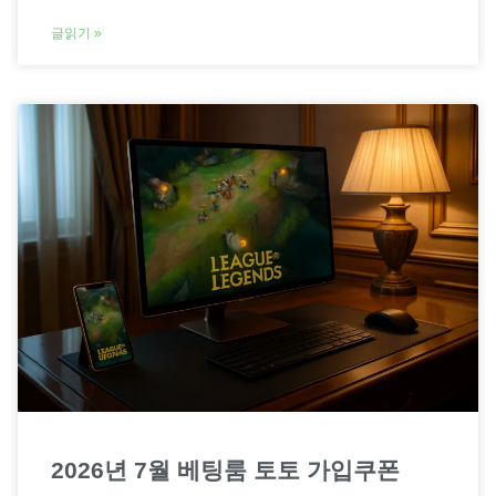
글읽기 »
2026년 7월 베팅룸 토토 가입쿠폰