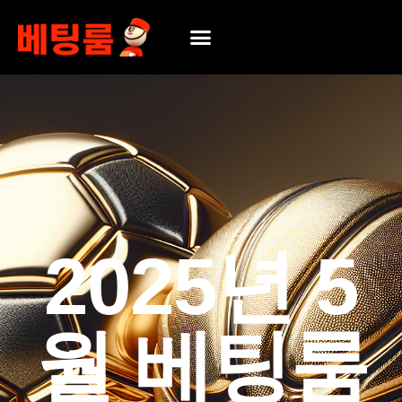
2025년 5
월 베팅룸