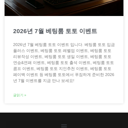
2026년 7월 베팅룸 토토 이벤트
2026년 7월 베팅룸 토토 이벤트 입니다. 베팅룸 토토 입금
플러스 이벤트, 베팅룸 토토 레벨업 이벤트, 베팅룸 토토
리뷰작성 이벤트, 베팅룸 토토 생일 이벤트, 베팅룸 토토
연승&연패 이벤트, 베팅룸 토토 출석 이벤트, 베팅룸 토토
콤프 이벤트, 베팅룸 토토 지인추천 이벤트, 베팅룸 토토
페이백 이벤트 등 베팅룸 토토에서 푸짐하게 준비한 2026
년 7월 이벤트를 지금 만나 보세요!
글읽기 »