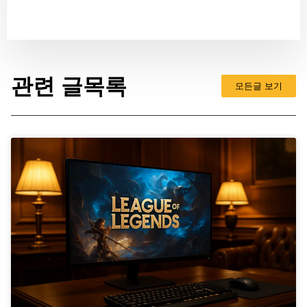
관련 글목록
모든글 보기