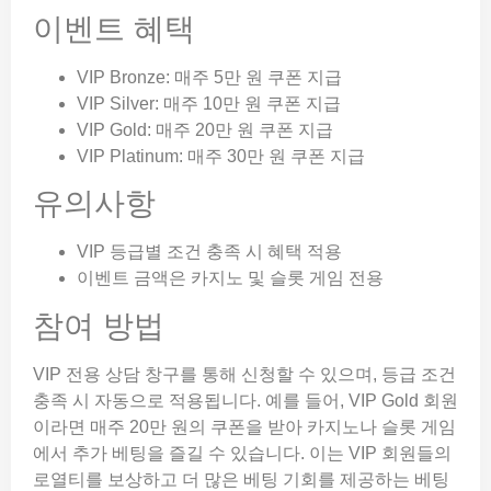
이벤트 혜택
VIP Bronze: 매주 5만 원 쿠폰 지급
VIP Silver: 매주 10만 원 쿠폰 지급
VIP Gold: 매주 20만 원 쿠폰 지급
VIP Platinum: 매주 30만 원 쿠폰 지급
유의사항
VIP 등급별 조건 충족 시 혜택 적용
이벤트 금액은 카지노 및 슬롯 게임 전용
참여 방법
VIP 전용 상담 창구를 통해 신청할 수 있으며, 등급 조건
충족 시 자동으로 적용됩니다. 예를 들어, VIP Gold 회원
이라면 매주 20만 원의 쿠폰을 받아 카지노나 슬롯 게임
에서 추가 베팅을 즐길 수 있습니다. 이는 VIP 회원들의
로열티를 보상하고 더 많은 베팅 기회를 제공하는 베팅