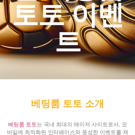
토토 이벤
트
베팅룸 토토 소개
베팅룸 토토
는 국내 최대의 메이저 사이트로서, 모
바일에 최적화된 인터페이스와 풍성한 이벤트를 제