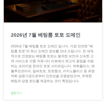
2026년 7월 베팅룸 토토 도메인
2026년 7월 베팅룸 토토 도메인 입니다. 가장 안전한 “베
팅룸 토토”의 최신 도메인 정보를 안내 드립니다. 전 세계
적으로 인정받는 베팅룸 토토는 철저한 보안과 신속한 고
객 서비스로 각종 커뮤니티 리뷰에서 최고의 평점을 자랑
하는 프리미엄 온라인 토토 사이트입니다. 먹튀폴리스, 에
볼루션코리아, 알파토토, 토토랭크, 카지노폴리스 등 유명
먹튀 검증기관으로부터 안전성을 인증받았으며, 무제한
베팅과 당첨 한도를 제공하는 것이 특징입니다.
글읽기 »