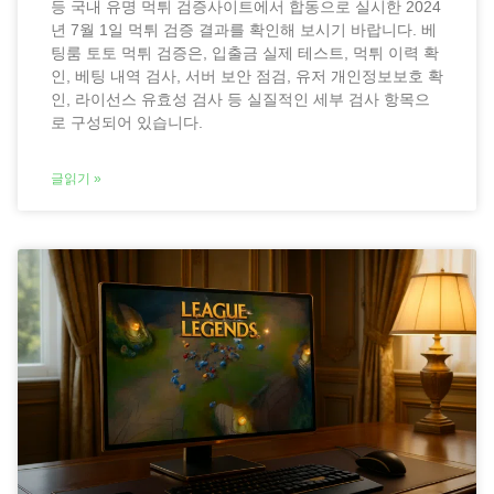
등 국내 유명 먹튀 검증사이트에서 합동으로 실시한 2024
년 7월 1일 먹튀 검증 결과를 확인해 보시기 바랍니다. 베
팅룸 토토 먹튀 검증은, 입출금 실제 테스트, 먹튀 이력 확
인, 베팅 내역 검사, 서버 보안 점검, 유저 개인정보보호 확
인, 라이선스 유효성 검사 등 실질적인 세부 검사 항목으
로 구성되어 있습니다.
글읽기 »