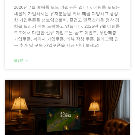
2026년 7월 베팅룸 토토 가입쿠폰 입니다. 베팅룸 토토는
새롭게 가입하시는 유저분들을 위해 매월 다양하고 풍성
한 가입쿠폰을 선보임으로써, 즐겁고 만족스러운 정착 경
험을 드리기 위해 노력하고 있습니다. 2026년 7월 베팅룸
토토에서 마련한 신규 가입쿠폰, 콤프 이벤트, 무한매충
가입쿠폰, 복귀자 가입쿠폰, 리뷰 작성 쿠폰, 텔레그램 친
구 추가 및 구독 가입쿠폰을 지금 만나 보세요!
글읽기 »