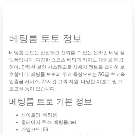
베팅룸 토토 정보
베팅룸 토토는 안전하고 신뢰할 수 있는 온라인 베팅 플
랫폼입니다. 다양한 스포츠 베팅과 카지노 게임을 제공
하며, 강력한 보안 시스템으로 사용자 정보를 철저히 보
호합니다. 베팅룸 토토의 주요 특징으로는 5G급 초고속
입출금 서비스, 24시간 고객 지원, 다양한 이벤트 및 프
로모션 등이 있습니다.
베팅룸 토토 기본 정보
사이트명: 베팅룸
홈페이지 주소: 베팅룸.net
가입코드: 89