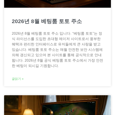
2026년 8월 베팅룸 토토 주소
2026년 8월 베팅룸 토토 주소 입니다. “베팅룸 토토”는 정
식 라이선스를 도입한 초대형 메이저 사이트로서 풍부한
혜택과 편리한 인터페이스로 유저들에게 큰 사랑을 받고
있습니다. 베팅룸 토토 주소는 매월 안전한 보안 시스템에
의해 갱신되고 있으며 본 사이트를 통해 공식적으로 안내
됩니다. 2026년 8월 공식 베팅룸 토토 주소에서 가장 안전
한 베팅이 되시길 기원합니다.
글읽기 »