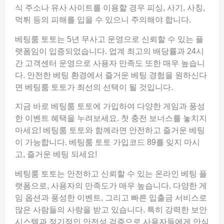
식 주소나 유사 사이트를 이용할 경우 피싱, 사기, 사칭,
먹튀 등의 피해를 입을 수 있으니 주의해야 합니다.
베팅룸 토토는 5년 무사고 운영으로 신뢰할 수 있는 플
랫폼임이 입증되었습니다. 업계 최고의 배당률과 24시
간 고객센터 운영으로 사용자 만족도 또한 매우 높습니
다. 안전한 베팅 환경에서 즐거운 베팅 경험을 원하신다
면 베팅룸 토토가 최선의 선택이 될 것입니다.
지금 바로 베팅룸 토토에 가입하여 다양한 게임과 풍성
한 이벤트 혜택을 누려보세요. 첫 충전 보너스를 놓치지
마세요! 베팅룸 토토와 함께라면 안전하고 즐거운 베팅
이 가능합니다. 베팅룸 토토 가입코드 89를 잊지 마시
고, 즐거운 베팅 되세요!
베팅룸 토토는 안전하고 신뢰할 수 있는 온라인 베팅 플
랫폼으로, 사용자의 만족도가 매우 높습니다. 다양한 게
임 옵션과 풍성한 이벤트, 그리고 빠른 입출금 서비스로
많은 사람들의 사랑을 받고 있습니다. 특히 강력한 보안
시스템과 정기적인 안전성 검증으로 사용자들에게 안심