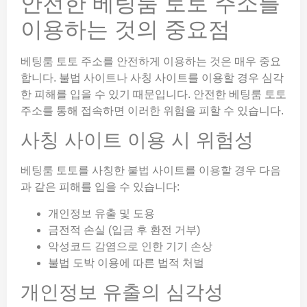
안전한 베팅룸 토토 주소를
이용하는 것의 중요점
베팅룸 토토 주소를 안전하게 이용하는 것은 매우 중요
합니다. 불법 사이트나 사칭 사이트를 이용할 경우 심각
한 피해를 입을 수 있기 때문입니다. 안전한 베팅룸 토토
주소를 통해 접속하면 이러한 위험을 피할 수 있습니다.
사칭 사이트 이용 시 위험성
베팅룸 토토를 사칭한 불법 사이트를 이용할 경우 다음
과 같은 피해를 입을 수 있습니다:
개인정보 유출 및 도용
금전적 손실 (입금 후 환전 거부)
악성코드 감염으로 인한 기기 손상
불법 도박 이용에 따른 법적 처벌
개인정보 유출의 심각성