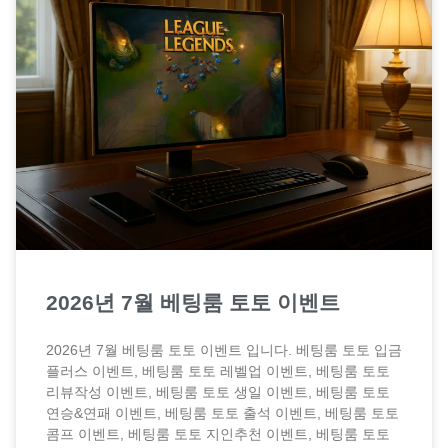
2026년 7월 베팅룸 토토 이벤트
2026년 7월 베팅룸 토토 이벤트 입니다. 베팅룸 토토 입금
플러스 이벤트, 베팅룸 토토 레벨업 이벤트, 베팅룸 토토
리뷰작성 이벤트, 베팅룸 토토 생일 이벤트, 베팅룸 토토
연승&연패 이벤트, 베팅룸 토토 출석 이벤트, 베팅룸 토토
콤프 이벤트, 베팅룸 토토 지인추천 이벤트, 베팅룸 토토