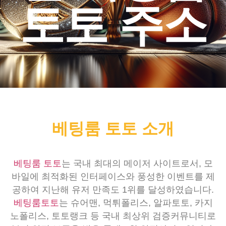
토토 주소
베팅룸 토토 소개
베팅룸 토토
는 국내 최대의 메이저 사이트로서, 모
바일에 최적화된 인터페이스와 풍성한 이벤트를 제
공하여 지난해 유저 만족도 1위를 달성하였습니다.
베팅룸토토
는 슈어맨, 먹튀폴리스, 알파토토, 카지
노폴리스, 토토랭크 등 국내 최상위 검증커뮤니티로