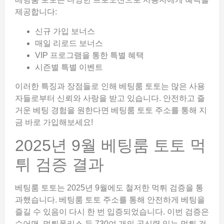
제공합니다:
신규 가입 보너스
매일 리로드 보너스
VIP 프로그램을 통한 특별 혜택
시즌별 특별 이벤트
이러한 특징과 장점들로 인해 베팅룸 토토는 많은 사용
자들로부터 신뢰와 사랑을 받고 있습니다. 안전하고 즐
거운 베팅 경험을 원한다면 베팅룸 토토 주소를 통해 지
금 바로 가입해보세요!
2025년 9월 베팅룸 토토 먹
튀 검증 결과
베팅룸 토토는 2025년 9월에도 철저한 먹튀 검증을 통
과했습니다. 베팅룸 토토 주소를 통해 안전하게 베팅을
즐길 수 있음이 다시 한 번 입증되었습니다. 이번 검증은
슈어맨, 먹튀폴리스 등 730여 개의 공신력 있는 먹튀 검