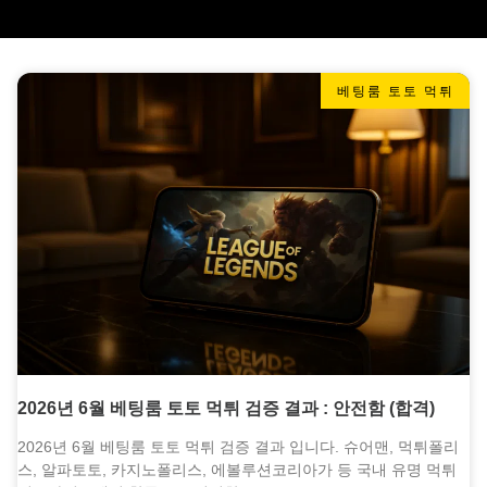
베팅룸 토토 먹튀
2026년 6월 베팅룸 토토 먹튀 검증 결과 : 안전함 (합격)
2026년 6월 베팅룸 토토 먹튀 검증 결과 입니다. 슈어맨, 먹튀폴리
스, 알파토토, 카지노폴리스, 에볼루션코리아가 등 국내 유명 먹튀