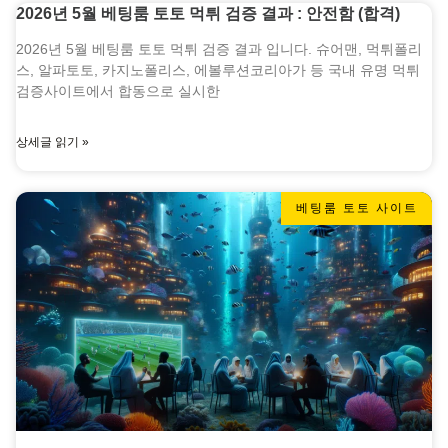
2026년 5월 베팅룸 토토 먹튀 검증 결과 : 안전함 (합격)
2026년 5월 베팅룸 토토 먹튀 검증 결과 입니다. 슈어맨, 먹튀폴리
스, 알파토토, 카지노폴리스, 에볼루션코리아가 등 국내 유명 먹튀
검증사이트에서 합동으로 실시한
상세글 읽기 »
베팅룸 토토 사이트