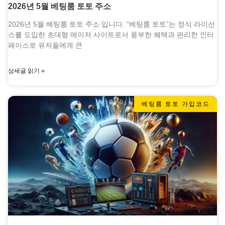
2026년 5월 베팅룸 토토 주소
2026년 5월 베팅룸 토토 주소 입니다. “베팅룸 토토”는 정식 라이선
스를 도입한 초대형 메이저 사이트로서 풍부한 혜택과 편리한 인터
페이스로 유저들에게 큰
상세글 읽기 »
베팅룸 토토 가입코드