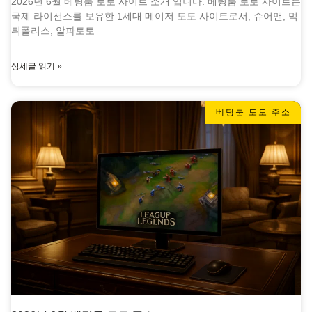
2026년 6월 베팅룸 토토 사이트 소개 입니다. 베팅룸 토토 사이트는
국제 라이선스를 보유한 1세대 메이저 토토 사이트로서, 슈어맨, 먹
튀폴리스, 알파토토
상세글 읽기 »
베팅룸 토토 주소